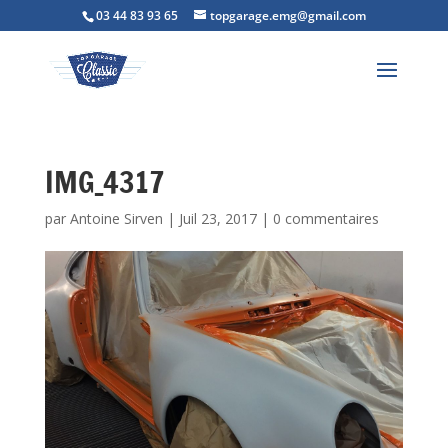
03 44 83 93 65
topgarage.emg@gmail.com
IMG_4317
par
Antoine Sirven
|
Juil 23, 2017
|
0 commentaires