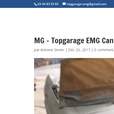
03 44 83 93 65
topgarage.emg@gmail.com
MG – Topgarage EMG Can
par
Antoine Sirven
|
Déc 25, 2017
|
0 commenta