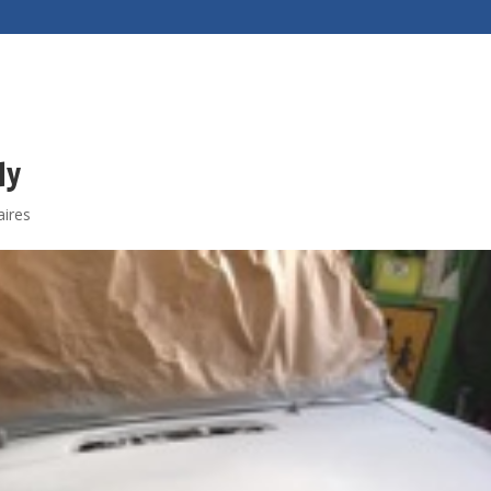
ly
ires