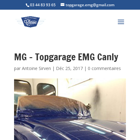
03 44 83 93 65
topgarage.emg@gmail.com
MG – Topgarage EMG Canly
par
Antoine Sirven
|
Déc 25, 2017
|
0 commentaires