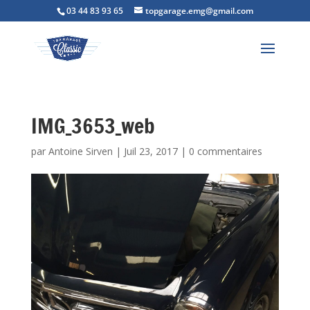
03 44 83 93 65
topgarage.emg@gmail.com
IMG_3653_web
par
Antoine Sirven
|
Juil 23, 2017
|
0 commentaires