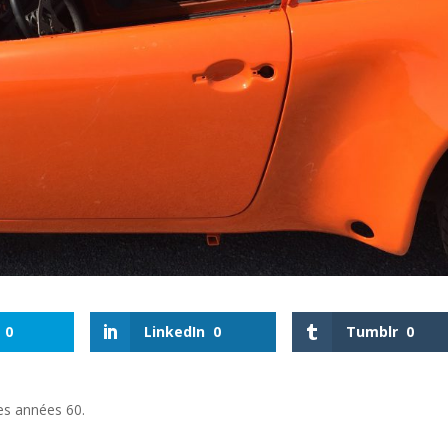
0
LinkedIn
0
Tumblr
0
es années 60.