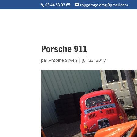
03 44 83 93 65
topgarage.emg@gmail.com
Porsche 911
par
Antoine Sirven
|
Juil 23, 2017