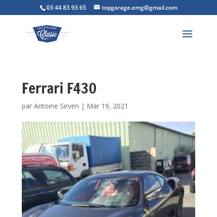
03 44 83 93 65
topgarage.emg@gmail.com
Ferrari F430
par
Antoine Sirven
|
Mar 19, 2021