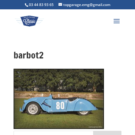
03 44 83 93 65
topgarage.emg@gmail.com
barbot2